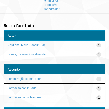
feminismos
: é possível
transgredir?
Busca facetada
Autor
Coutinho, Maria Beatriz Dias
1
Souza, Cássia Gonçalves de
1
Assunto
Feminização do magistério
1
Formação continuada
1
Formação de professores
1