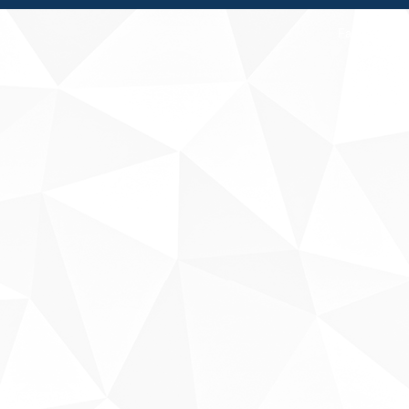
Fale conosco
Sobre