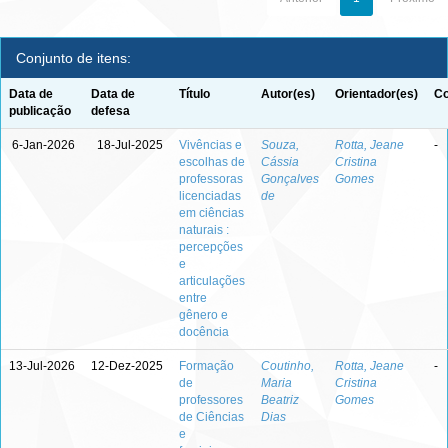
Conjunto de itens:
Data de
Data de
Título
Autor(es)
Orientador(es)
Co
publicação
defesa
6-Jan-2026
18-Jul-2025
Vivências e
Souza,
Rotta, Jeane
-
escolhas de
Cássia
Cristina
professoras
Gonçalves
Gomes
licenciadas
de
em ciências
naturais :
percepções
e
articulações
entre
gênero e
docência
13-Jul-2026
12-Dez-2025
Formação
Coutinho,
Rotta, Jeane
-
de
Maria
Cristina
professores
Beatriz
Gomes
de Ciências
Dias
e