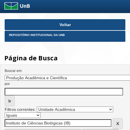
Skip
Voltar
navigation
REPOSITÓRIO INSTITUCIONAL DA UNB
Página de Busca
Buscar em:
por
Filtros correntes: