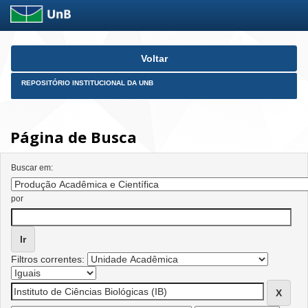
Skip
Voltar
navigation
REPOSITÓRIO INSTITUCIONAL DA UNB
Página de Busca
Buscar em:
por
Filtros correntes: