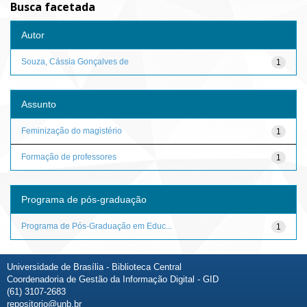
Busca facetada
Autor
Souza, Cássia Gonçalves de
1
Assunto
Feminização do magistério
1
Formação de professores
1
Programa de pós-graduação
Programa de Pós-Graduação em Educ...
1
Universidade de Brasília - Biblioteca Central
Coordenadoria de Gestão da Informação Digital - GID
(61) 3107-2683
repositorio@unb.br