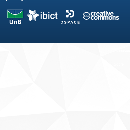
Fale conosco
Sobre