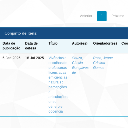
Anterior
1
Próximo
Conjunto de itens:
Data de
Data de
Título
Autor(es)
Orientador(es)
Coo
publicação
defesa
6-Jan-2026
18-Jul-2025
Vivências e
Souza,
Rotta, Jeane
-
escolhas de
Cássia
Cristina
professoras
Gonçalves
Gomes
licenciadas
de
em ciências
naturais :
percepções
e
articulações
entre
gênero e
docência