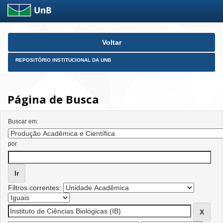
Skip
Voltar
navigation
REPOSITÓRIO INSTITUCIONAL DA UNB
Página de Busca
Buscar em:
por
Filtros correntes: