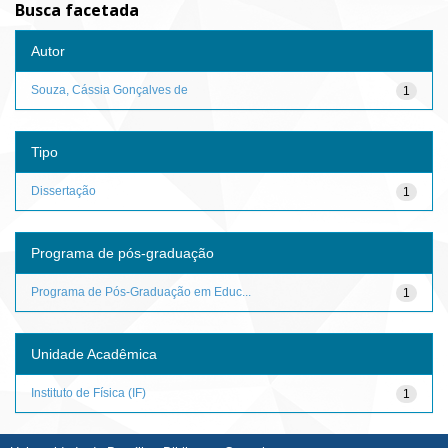
Busca facetada
Autor
Souza, Cássia Gonçalves de
1
Tipo
Dissertação
1
Programa de pós-graduação
Programa de Pós-Graduação em Educ...
1
Unidade Acadêmica
Instituto de Física (IF)
1