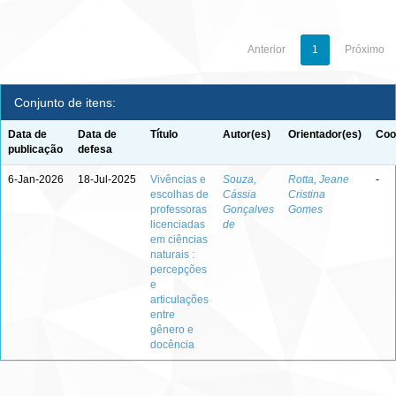
Anterior
1
Próximo
Conjunto de itens:
Data de
Data de
Título
Autor(es)
Orientador(es)
Coo
publicação
defesa
6-Jan-2026
18-Jul-2025
Vivências e
Souza,
Rotta, Jeane
-
escolhas de
Cássia
Cristina
professoras
Gonçalves
Gomes
licenciadas
de
em ciências
naturais :
percepções
e
articulações
entre
gênero e
docência