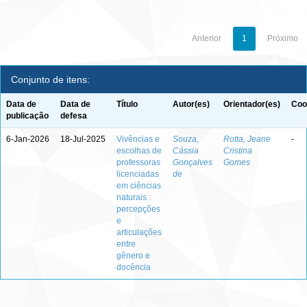
Anterior
1
Próximo
Conjunto de itens:
Data de
Data de
Título
Autor(es)
Orientador(es)
Coo
publicação
defesa
6-Jan-2026
18-Jul-2025
Vivências e
Souza,
Rotta, Jeane
-
escolhas de
Cássia
Cristina
professoras
Gonçalves
Gomes
licenciadas
de
em ciências
naturais :
percepções
e
articulações
entre
gênero e
docência