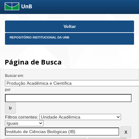
Skip
Voltar
navigation
REPOSITÓRIO INSTITUCIONAL DA UNB
Página de Busca
Buscar em:
por
Filtros correntes: