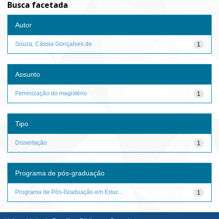
Busca facetada
Autor
Souza, Cássia Gonçalves de
1
Assunto
Feminização do magistério
1
Tipo
Dissertação
1
Programa de pós-graduação
Programa de Pós-Graduação em Educ...
1