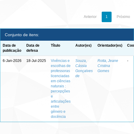
Anterior
1
Próximo
Conjunto de itens:
Data de
Data de
Título
Autor(es)
Orientador(es)
Coo
publicação
defesa
6-Jan-2026
18-Jul-2025
Vivências e
Souza,
Rotta, Jeane
-
escolhas de
Cássia
Cristina
professoras
Gonçalves
Gomes
licenciadas
de
em ciências
naturais :
percepções
e
articulações
entre
gênero e
docência