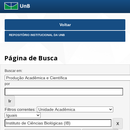
Skip
Voltar
navigation
REPOSITÓRIO INSTITUCIONAL DA UNB
Página de Busca
Buscar em:
por
Filtros correntes: