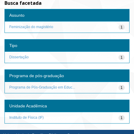
Busca facetada
Assunto
Feminização do magistério
1
Tipo
Dissertação
1
Programa de pós-graduação
Programa de Pós-Graduação em Educ...
1
Unidade Acadêmica
Instituto de Física (IF)
1