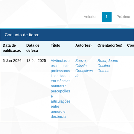
Anterior
1
Próximo
Conjunto de itens:
Data de
Data de
Título
Autor(es)
Orientador(es)
Coo
publicação
defesa
6-Jan-2026
18-Jul-2025
Vivências e
Souza,
Rotta, Jeane
-
escolhas de
Cássia
Cristina
professoras
Gonçalves
Gomes
licenciadas
de
em ciências
naturais :
percepções
e
articulações
entre
gênero e
docência