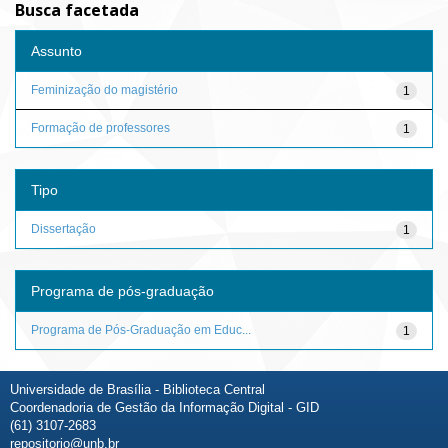
Busca facetada
Assunto
Feminização do magistério
1
Formação de professores
1
Tipo
Dissertação
1
Programa de pós-graduação
Programa de Pós-Graduação em Educ...
1
Universidade de Brasília - Biblioteca Central
Coordenadoria de Gestão da Informação Digital - GID
(61) 3107-2683
repositorio@unb.br