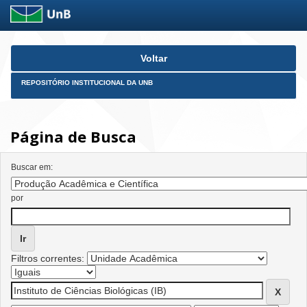
Skip
Voltar
navigation
REPOSITÓRIO INSTITUCIONAL DA UNB
Página de Busca
Buscar em:
por
Filtros correntes: