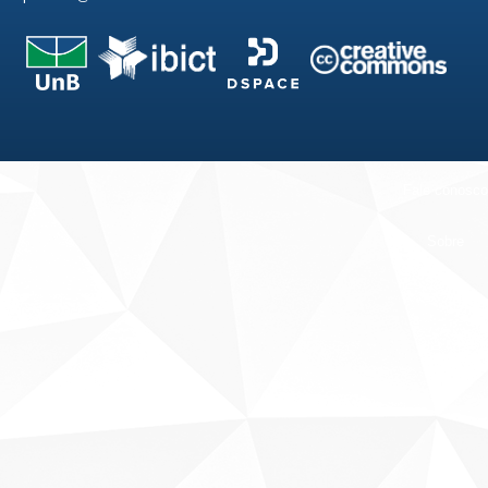
Fale conosco
Sobre