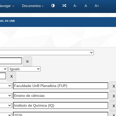
Navegar
Documentos
A-
A
A+
NAL DA UNB