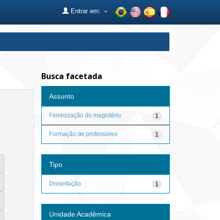
Entrar em:
Busca facetada
Assunto
Feminização do magistério
1
Formação de professores
1
Tipo
Dissertação
1
Unidade Acadêmica