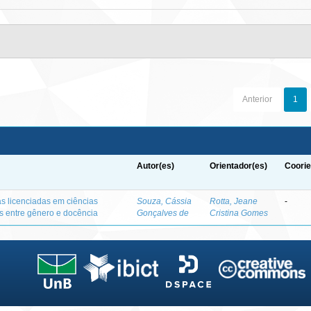
Anterior
1
Autor(es)
Orientador(es)
Coorie
as licenciadas em ciências
Souza, Cássia
Rotta, Jeane
-
es entre gênero e docência
Gonçalves de
Cristina Gomes