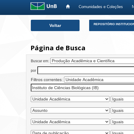
Comunidades e Coleções
Skip
REPOSITÓRIO INSTITUCIO
Voltar
navigation
Página de Busca
Buscar em:
por
Filtros correntes: