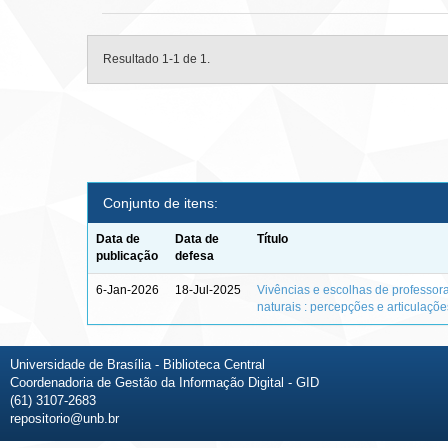
Resultado 1-1 de 1.
Conjunto de itens:
Data de
Data de
Título
publicação
defesa
6-Jan-2026
18-Jul-2025
Vivências e escolhas de professor
naturais : percepções e articulaçõ
Universidade de Brasília - Biblioteca Central
Coordenadoria de Gestão da Informação Digital - GID
(61) 3107-2683
repositorio@unb.br