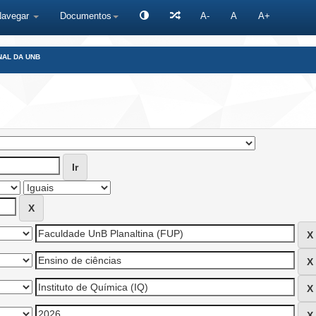
Navegar
Documentos
A-
A
A+
NAL DA UNB