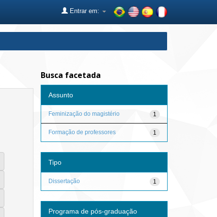
Entrar em:
Busca facetada
Assunto
Feminização do magistério
1
Formação de professores
1
Tipo
Dissertação
1
Programa de pós-graduação