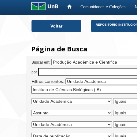
Comunidades e Coleções
Skip
REPOSITÓRIO INSTITUCIO
Voltar
navigation
Página de Busca
Buscar em:
por
Filtros correntes: