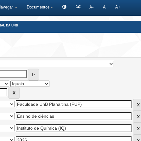
Navegar
Documentos
A-
A
A+
NAL DA UNB