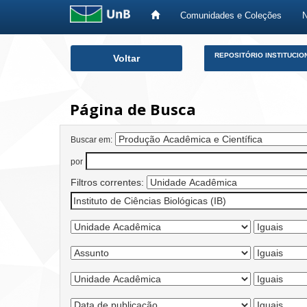
Comunidades e Coleções
Skip
REPOSITÓRIO INSTITUCIO
Voltar
navigation
Página de Busca
Buscar em:
por
Filtros correntes: