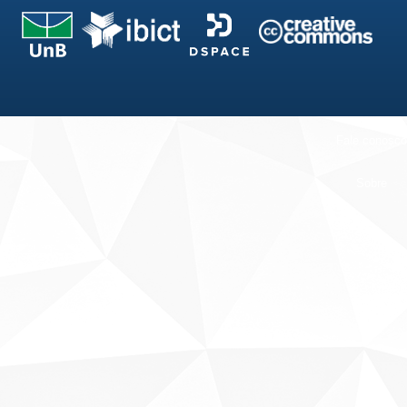
Fale conosco
Sobre