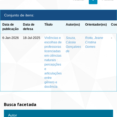
Conjunto de itens:
Data de
Data de
Título
Autor(es)
Orientador(es)
Coo
publicação
defesa
6-Jan-2026
18-Jul-2025
Vivências e
Souza,
Rotta, Jeane
-
escolhas de
Cássia
Cristina
professoras
Gonçalves
Gomes
licenciadas
de
em ciências
naturais :
percepções
e
articulações
entre
gênero e
docência
Busca facetada
Autor