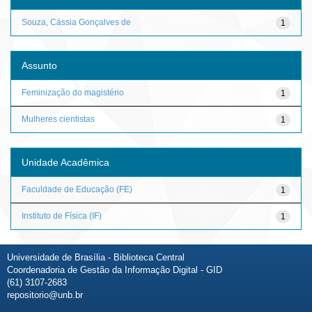
Souza, Cássia Gonçalves de
1
Assunto
Feminização do magistério
1
Mulheres cientistas
1
Unidade Acadêmica
Faculdade de Educação (FE)
1
Instituto de Física (IF)
1
Universidade de Brasília - Biblioteca Central
Coordenadoria de Gestão da Informação Digital - GID
(61) 3107-2683
repositorio@unb.br