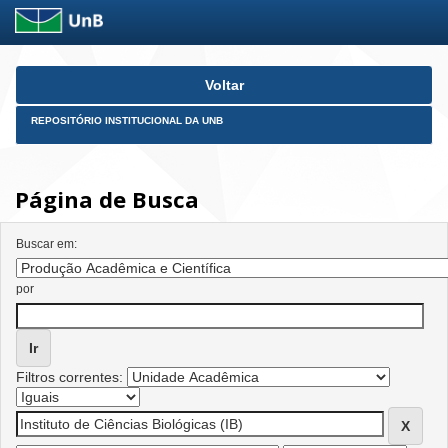
Skip
Voltar
navigation
REPOSITÓRIO INSTITUCIONAL DA UNB
Página de Busca
Buscar em:
por
Filtros correntes: