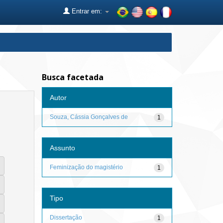
Entrar em:
Busca facetada
Autor
Souza, Cássia Gonçalves de
1
Assunto
Feminização do magistério
1
Tipo
Dissertação
1