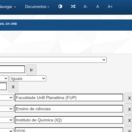
Navegar
Documentos
A-
A
A+
NAL DA UNB