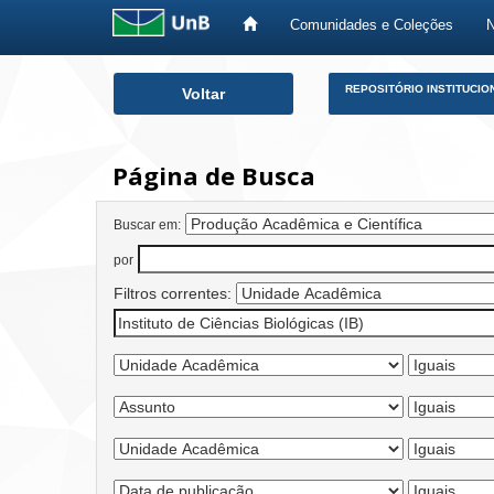
Comunidades e Coleções
Skip
REPOSITÓRIO INSTITUCIO
Voltar
navigation
Página de Busca
Buscar em:
por
Filtros correntes: