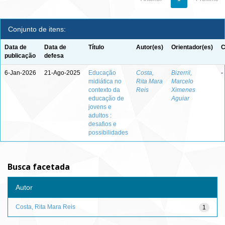
Conjunto de itens:
Data de
Data de
Título
Autor(es)
Orientador(es)
C
publicação
defesa
6-Jan-2026
21-Ago-2025
Educação
Costa,
Bizerril,
-
midiática no
Rita Mara
Marcelo
contexto da
Reis
Ximenes
educação de
Aguiar
jovens e
adultos :
desafios e
possibilidades
Busca facetada
Autor
Costa, Rita Mara Reis
1