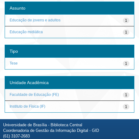
Assunto
Educação de jovens e adultos
1
Educação midiática
1
Tipo
Tese
1
Unidade Acadêmica
Faculdade de Educação (FE)
1
Instituto de Física (IF)
1
Universidade de Brasília - Biblioteca Central
Coordenadoria de Gestão da Informação Digital - GID
(61) 3107-2683