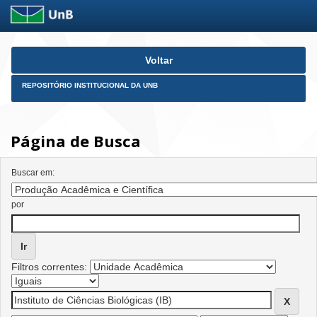
Skip
Voltar
navigation
REPOSITÓRIO INSTITUCIONAL DA UNB
Página de Busca
Buscar em:
por
Filtros correntes: