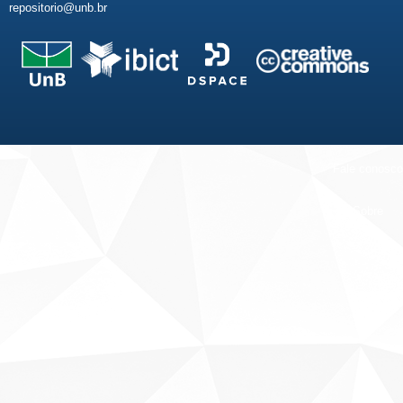
repositorio@unb.br
Fale conosco
Sobre