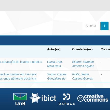
Anterior
1
Autor(es)
Orientador(es)
Coorie
a educação de jovens e adultos
Costa, Rita
Bizerril, Marcelo
-
Mara Reis
Ximenes Aguiar
ras licenciadas em ciências
Souza, Cássia
Rotta, Jeane
-
ões entre gênero e docência
Gonçalves de
Cristina Gomes