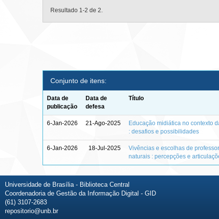
Resultado 1-2 de 2.
Conjunto de itens:
Data de
Data de
Título
publicação
defesa
6-Jan-2026
21-Ago-2025
Educação midiática no contexto d
: desafios e possibilidades
6-Jan-2026
18-Jul-2025
Vivências e escolhas de professo
naturais : percepções e articulaç
Universidade de Brasília - Biblioteca Central
Coordenadoria de Gestão da Informação Digital - GID
(61) 3107-2683
repositorio@unb.br