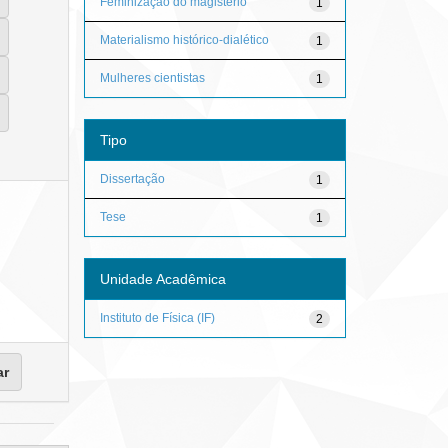
Feminização do magistério
1
Materialismo histórico-dialético
1
Mulheres cientistas
1
Tipo
Dissertação
1
Tese
1
Unidade Acadêmica
Instituto de Física (IF)
2