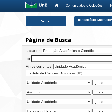
Comunidades e Coleções
Skip
REPOSITÓRIO INSTITUCIO
Voltar
navigation
Página de Busca
Buscar em:
por
Filtros correntes: