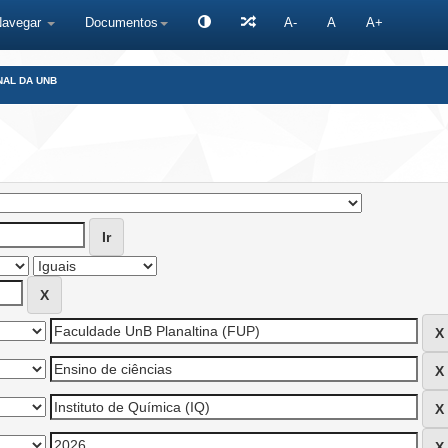
Navegar
Documentos
A-
A
A+
NAL DA UNB