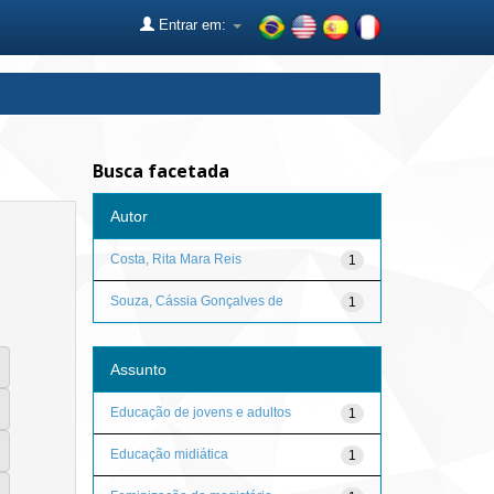
Entrar em:
Busca facetada
Autor
Costa, Rita Mara Reis
1
Souza, Cássia Gonçalves de
1
Assunto
Educação de jovens e adultos
1
Educação midiática
1