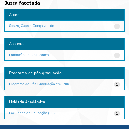
Busca facetada
Autor
Souza, Cássia Gonçalves de
1
Assunto
Formação de professores
1
Programa de pós-graduação
Programa de Pós-Graduação em Educ...
1
Unidade Acadêmica
Faculdade de Educação (FE)
1