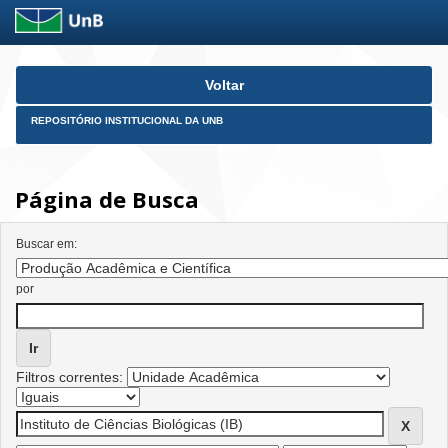
Skip
Voltar
navigation
REPOSITÓRIO INSTITUCIONAL DA UNB
Página de Busca
Buscar em:
por
Filtros correntes: