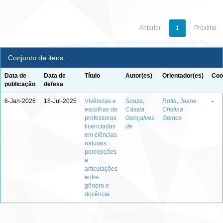
Anterior
1
Próximo
Conjunto de itens:
Data de
Data de
Título
Autor(es)
Orientador(es)
Coo
publicação
defesa
6-Jan-2026
18-Jul-2025
Vivências e
Souza,
Rotta, Jeane
-
escolhas de
Cássia
Cristina
professoras
Gonçalves
Gomes
licenciadas
de
em ciências
naturais :
percepções
e
articulações
entre
gênero e
docência