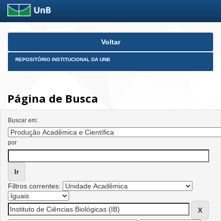
Skip
Voltar
navigation
REPOSITÓRIO INSTITUCIONAL DA UNB
Página de Busca
Buscar em:
por
Filtros correntes: