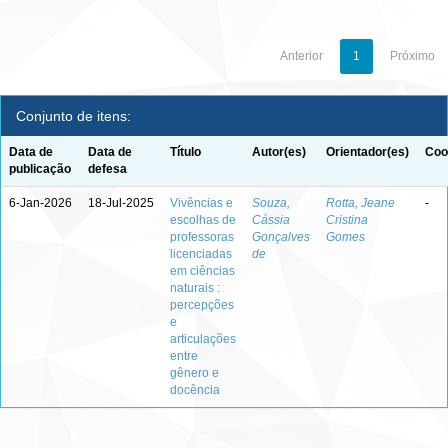
Anterior
1
Próximo
Conjunto de itens:
Data de
Data de
Título
Autor(es)
Orientador(es)
Coo
publicação
defesa
6-Jan-2026
18-Jul-2025
Vivências e
Souza,
Rotta, Jeane
-
escolhas de
Cássia
Cristina
professoras
Gonçalves
Gomes
licenciadas
de
em ciências
naturais :
percepções
e
articulações
entre
gênero e
docência