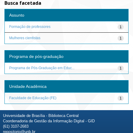
Busca facetada
Assunto
Formação de professores
1
Mulheres cientistas
1
Programa de pós-graduação
Programa de Pós-Graduação em Educ...
1
Unidade Acadêmica
Faculdade de Educação (FE)
1
Universidade de Brasília - Biblioteca Central
Coordenadoria de Gestão da Informação Digital - GID
(61) 3107-2683
repositorio@unb.br