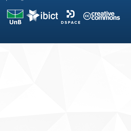
Fale conosco
Sobre