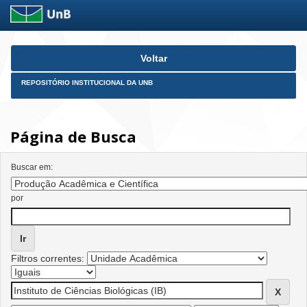
Skip
Voltar
navigation
REPOSITÓRIO INSTITUCIONAL DA UNB
Página de Busca
Buscar em:
por
Filtros correntes: