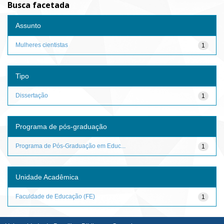
Busca facetada
Assunto
Mulheres cientistas
1
Tipo
Dissertação
1
Programa de pós-graduação
Programa de Pós-Graduação em Educ...
1
Unidade Acadêmica
Faculdade de Educação (FE)
1