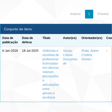
Anterior
1
Próximo
Conjunto de itens:
Data de
Data de
Título
Autor(es)
Orientador(es)
Coo
publicação
defesa
6-Jan-2026
18-Jul-2025
Vivências e
Souza,
Rotta, Jeane
-
escolhas de
Cássia
Cristina
professoras
Gonçalves
Gomes
licenciadas
de
em ciências
naturais :
percepções
e
articulações
entre
gênero e
docência