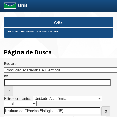
Skip
Voltar
navigation
REPOSITÓRIO INSTITUCIONAL DA UNB
Página de Busca
Buscar em:
por
Filtros correntes: