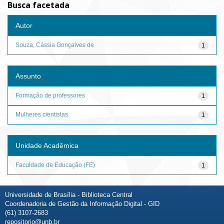
Busca facetada
Autor
Souza, Cássia Gonçalves de
1
Assunto
Formação de professores
1
Mulheres cientistas
1
Unidade Acadêmica
Faculdade de Educação (FE)
1
Universidade de Brasília - Biblioteca Central
Coordenadoria de Gestão da Informação Digital - GID
(61) 3107-2683
repositorio@unb.br