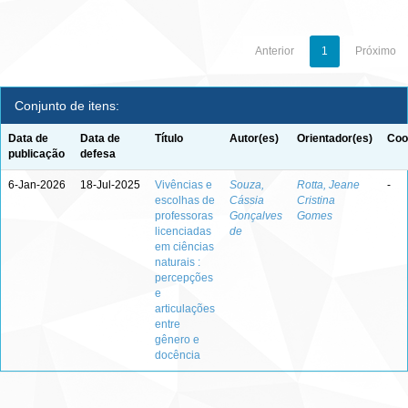
Anterior
1
Próximo
Conjunto de itens:
Data de
Data de
Título
Autor(es)
Orientador(es)
Coo
publicação
defesa
6-Jan-2026
18-Jul-2025
Vivências e
Souza,
Rotta, Jeane
-
escolhas de
Cássia
Cristina
professoras
Gonçalves
Gomes
licenciadas
de
em ciências
naturais :
percepções
e
articulações
entre
gênero e
docência