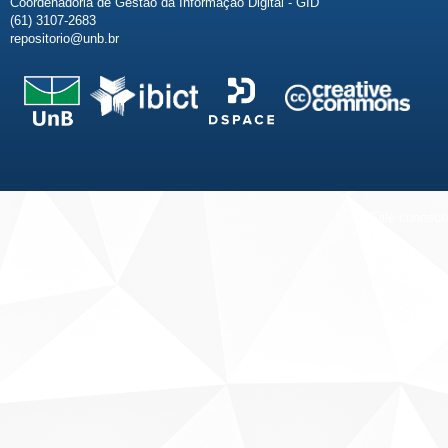
Coordenadoria de Gestão da Informação Digital - GID
(61) 3107-2683
repositorio@unb.br
Fale conosco
Sobre