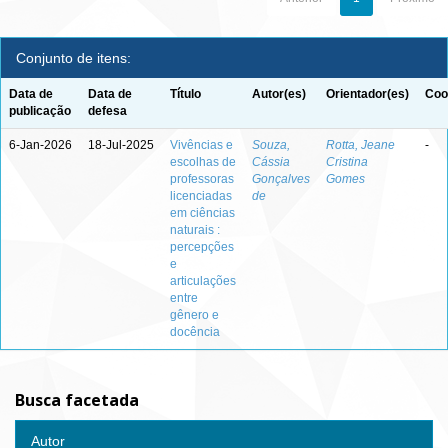
Conjunto de itens:
Data de
Data de
Título
Autor(es)
Orientador(es)
Coo
publicação
defesa
6-Jan-2026
18-Jul-2025
Vivências e
Souza,
Rotta, Jeane
-
escolhas de
Cássia
Cristina
professoras
Gonçalves
Gomes
licenciadas
de
em ciências
naturais :
percepções
e
articulações
entre
gênero e
docência
Busca facetada
Autor