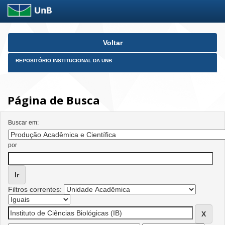
Skip
Voltar
navigation
REPOSITÓRIO INSTITUCIONAL DA UNB
Página de Busca
Buscar em:
por
Filtros correntes: