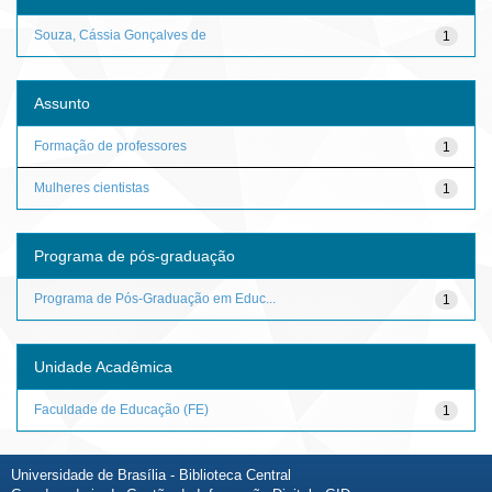
Souza, Cássia Gonçalves de
1
Assunto
Formação de professores
1
Mulheres cientistas
1
Programa de pós-graduação
Programa de Pós-Graduação em Educ...
1
Unidade Acadêmica
Faculdade de Educação (FE)
1
Universidade de Brasília - Biblioteca Central