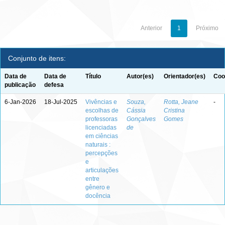
Anterior
1
Próximo
Conjunto de itens:
Data de
Data de
Título
Autor(es)
Orientador(es)
Coo
publicação
defesa
6-Jan-2026
18-Jul-2025
Vivências e
Souza,
Rotta, Jeane
-
escolhas de
Cássia
Cristina
professoras
Gonçalves
Gomes
licenciadas
de
em ciências
naturais :
percepções
e
articulações
entre
gênero e
docência