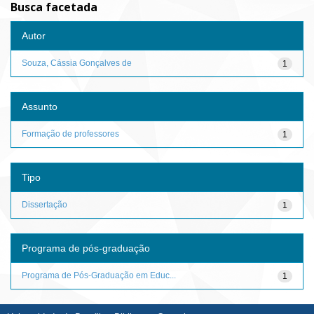
Busca facetada
Autor
Souza, Cássia Gonçalves de
1
Assunto
Formação de professores
1
Tipo
Dissertação
1
Programa de pós-graduação
Programa de Pós-Graduação em Educ...
1