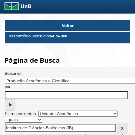
Skip
Voltar
navigation
REPOSITÓRIO INSTITUCIONAL DA UNB
Página de Busca
Buscar em:
por
Filtros correntes: