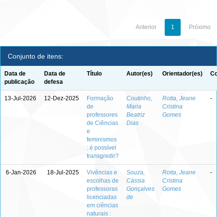
Anterior
1
Próximo
Conjunto de itens:
Data de
Data de
Título
Autor(es)
Orientador(es)
Co
publicação
defesa
13-Jul-2026
12-Dez-2025
Formação
Coutinho,
Rotta, Jeane
-
de
Maria
Cristina
professores
Beatriz
Gomes
de Ciências
Dias
e
feminismos
: é possível
transgredir?
6-Jan-2026
18-Jul-2025
Vivências e
Souza,
Rotta, Jeane
-
escolhas de
Cássia
Cristina
professoras
Gonçalves
Gomes
licenciadas
de
em ciências
naturais :