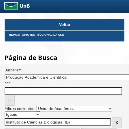
Skip
Voltar
navigation
REPOSITÓRIO INSTITUCIONAL DA UNB
Página de Busca
Buscar em:
por
Filtros correntes: