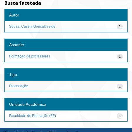
Busca facetada
Autor
Souza, Cássia Gonçalves de
1
Assunto
Formação de professores
1
Tipo
Dissertação
1
Unidade Acadêmica
Faculdade de Educação (FE)
1