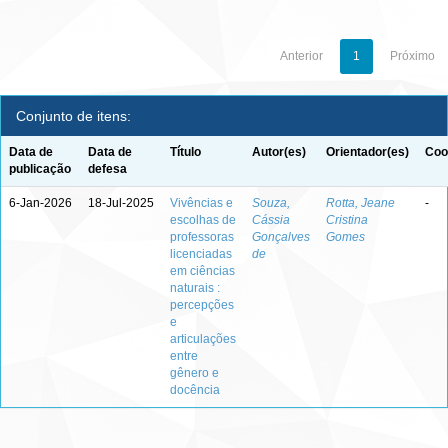
Anterior
1
Próximo
Conjunto de itens:
Data de
Data de
Título
Autor(es)
Orientador(es)
Coo
publicação
defesa
6-Jan-2026
18-Jul-2025
Vivências e
Souza,
Rotta, Jeane
-
escolhas de
Cássia
Cristina
professoras
Gonçalves
Gomes
licenciadas
de
em ciências
naturais :
percepções
e
articulações
entre
gênero e
docência