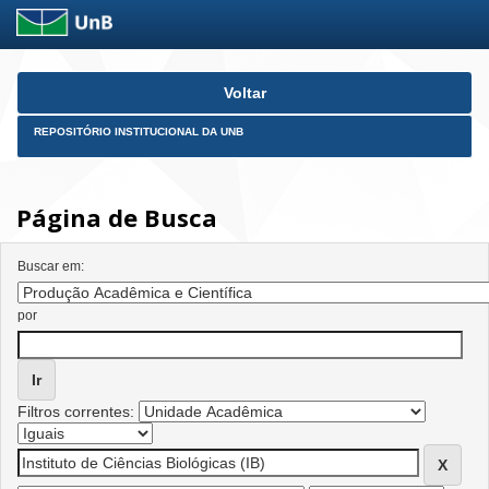
Skip
Voltar
navigation
REPOSITÓRIO INSTITUCIONAL DA UNB
Página de Busca
Buscar em:
por
Filtros correntes: