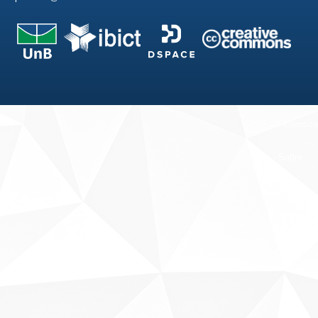
Fale conosco
Sobre