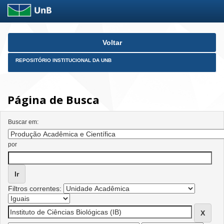
Skip
Voltar
navigation
REPOSITÓRIO INSTITUCIONAL DA UNB
Página de Busca
Buscar em:
por
Filtros correntes: