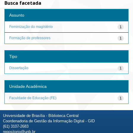
Busca facetada
Assunto
Feminização do magistério
1
Formação de professores
1
Tipo
Dissertação
1
Unidade Acadêmica
Faculdade de Educação (FE)
1
Universidade de Brasília - Biblioteca Central
Coordenadoria de Gestão da Informação Digital - GID
(61) 3107-2683
repositorio@unb.br