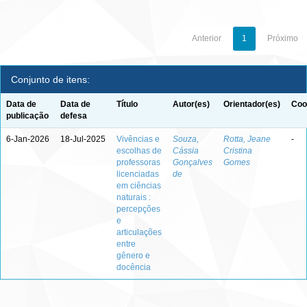
Anterior
1
Próximo
Conjunto de itens:
Data de
Data de
Título
Autor(es)
Orientador(es)
Coo
publicação
defesa
6-Jan-2026
18-Jul-2025
Vivências e
Souza,
Rotta, Jeane
-
escolhas de
Cássia
Cristina
professoras
Gonçalves
Gomes
licenciadas
de
em ciências
naturais :
percepções
e
articulações
entre
gênero e
docência