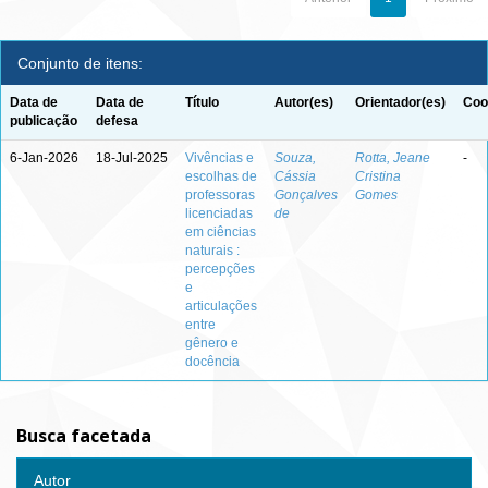
Conjunto de itens:
Data de
Data de
Título
Autor(es)
Orientador(es)
Coo
publicação
defesa
6-Jan-2026
18-Jul-2025
Vivências e
Souza,
Rotta, Jeane
-
escolhas de
Cássia
Cristina
professoras
Gonçalves
Gomes
licenciadas
de
em ciências
naturais :
percepções
e
articulações
entre
gênero e
docência
Busca facetada
Autor