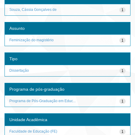
Souza, Cássia Gonçalves de
1
Assunto
Feminização do magistério
1
Tipo
Dissertação
1
Programa de pós-graduação
Programa de Pós-Graduação em Educ...
1
Unidade Acadêmica
Faculdade de Educação (FE)
1