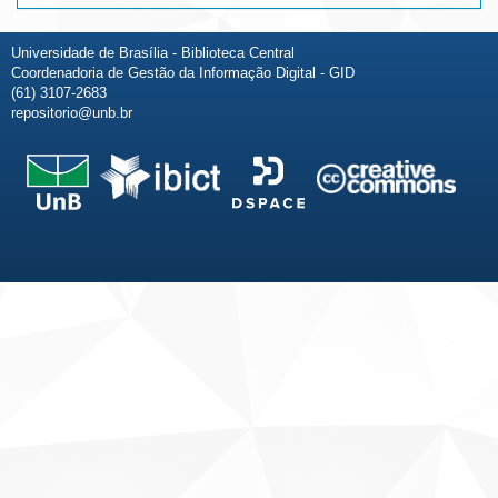
Universidade de Brasília - Biblioteca Central
Coordenadoria de Gestão da Informação Digital - GID
(61) 3107-2683
repositorio@unb.br
Fale conosco
Sobre