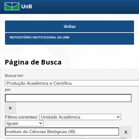
Skip
Voltar
navigation
REPOSITÓRIO INSTITUCIONAL DA UNB
Página de Busca
Buscar em:
por
Filtros correntes: