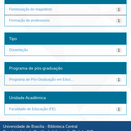
Feminização do magistério
1
Formação de professores
1
Tipo
Dissertação
1
Programa de pós-graduação
Programa de Pós-Graduação em Educ...
1
Unidade Acadêmica
Faculdade de Educação (FE)
1
Universidade de Brasília - Biblioteca Central