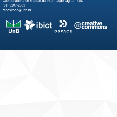
Coordenadoria de Gestão da Informação Digital - GID
(61) 3107-2683
repositorio@unb.br
Fale conosco
Sobre