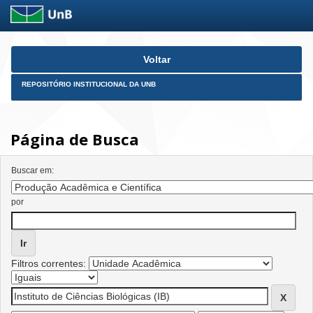
Skip
Voltar
navigation
REPOSITÓRIO INSTITUCIONAL DA UNB
Página de Busca
Buscar em:
por
Filtros correntes: