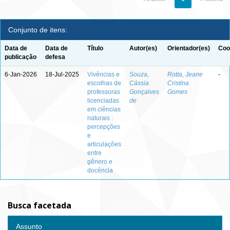
Conjunto de itens:
Data de
Data de
Título
Autor(es)
Orientador(es)
Coo
publicação
defesa
6-Jan-2026
18-Jul-2025
Vivências e
Souza,
Rotta, Jeane
-
escolhas de
Cássia
Cristina
professoras
Gonçalves
Gomes
licenciadas
de
em ciências
naturais :
percepções
e
articulações
entre
gênero e
docência
Busca facetada
Assunto