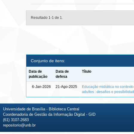
Resultado 1-1 de 1.
Conjunto de itens:
Data de
Data de
Título
publicação
defesa
6-Jan-2026
21-Ago-2025
Educação midiática no context
adultos : desafios e possibilida
Universidade de Brasília - Biblioteca Central
Coordenadoria de Gestão da Informação Digital - GID
(61) 3107-2683
repositorio@unb.br