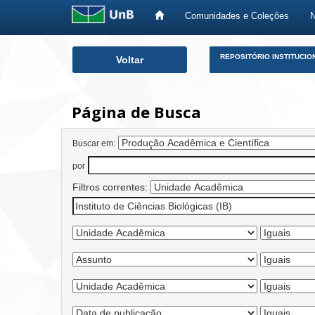
Comunidades e Coleções
Skip
REPOSITÓRIO INSTITUCIO
Voltar
navigation
Página de Busca
Buscar em:
por
Filtros correntes: