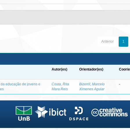
Anterior
1
Autor(es)
Orientador(es)
Coorie
o da educação de jovens e
Costa, Rita
Bizerril, Marcelo
-
des
Mara Reis
Ximenes Aguiar