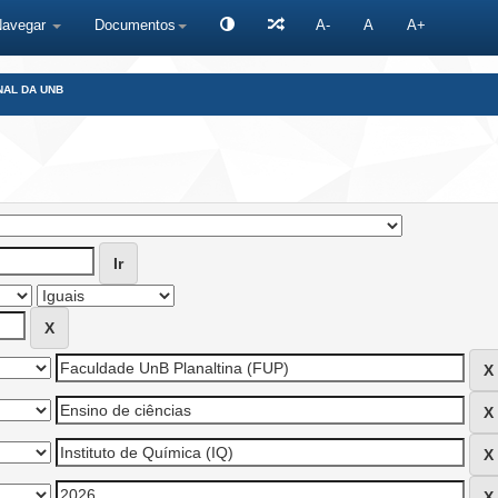
Navegar
Documentos
A-
A
A+
NAL DA UNB