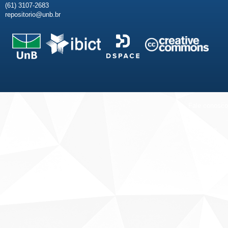
(61) 3107-2683
repositorio@unb.br
Fale conosco
Sobre