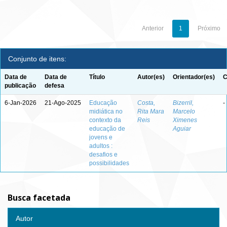
Anterior
1
Próximo
Conjunto de itens:
Data de
Data de
Título
Autor(es)
Orientador(es)
C
publicação
defesa
6-Jan-2026
21-Ago-2025
Educação
Costa,
Bizerril,
-
midiática no
Rita Mara
Marcelo
contexto da
Reis
Ximenes
educação de
Aguiar
jovens e
adultos :
desafios e
possibilidades
Busca facetada
Autor