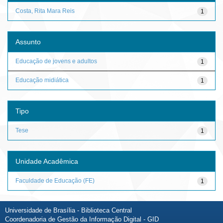
Costa, Rita Mara Reis
1
Assunto
Educação de jovens e adultos
1
Educação midiática
1
Tipo
Tese
1
Unidade Acadêmica
Faculdade de Educação (FE)
1
Universidade de Brasília - Biblioteca Central
Coordenadoria de Gestão da Informação Digital - GID