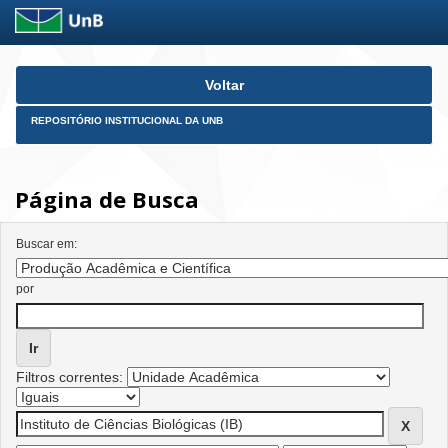
Skip
Voltar
navigation
REPOSITÓRIO INSTITUCIONAL DA UNB
Página de Busca
Buscar em:
por
Filtros correntes: