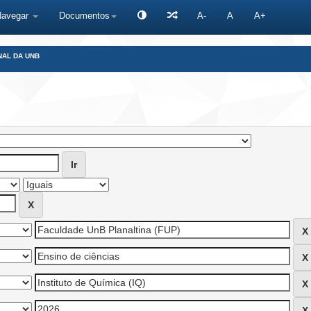
Navegar
Documentos
A-
A
A+
NAL DA UNB