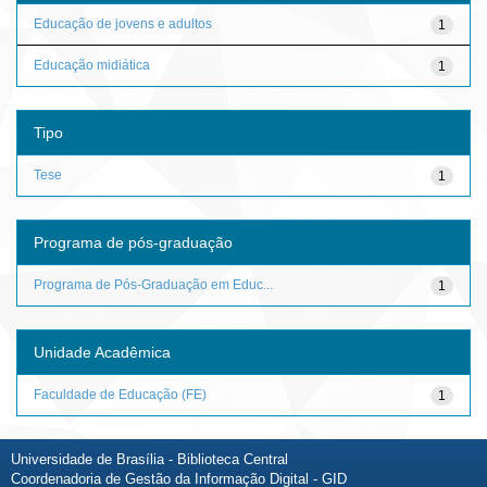
Educação de jovens e adultos
1
Educação midiática
1
Tipo
Tese
1
Programa de pós-graduação
Programa de Pós-Graduação em Educ...
1
Unidade Acadêmica
Faculdade de Educação (FE)
1
Universidade de Brasília - Biblioteca Central
Coordenadoria de Gestão da Informação Digital - GID