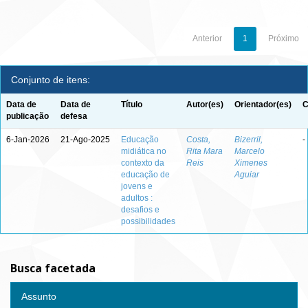
Anterior
1
Próximo
Conjunto de itens:
Data de
Data de
Título
Autor(es)
Orientador(es)
C
publicação
defesa
6-Jan-2026
21-Ago-2025
Educação
Costa,
Bizerril,
-
midiática no
Rita Mara
Marcelo
contexto da
Reis
Ximenes
educação de
Aguiar
jovens e
adultos :
desafios e
possibilidades
Busca facetada
Assunto