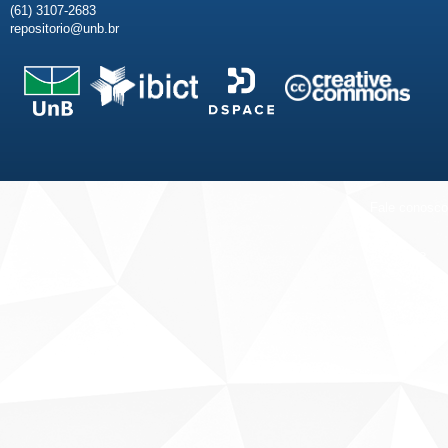
(61) 3107-2683
repositorio@unb.br
Fale conosco
Sobre