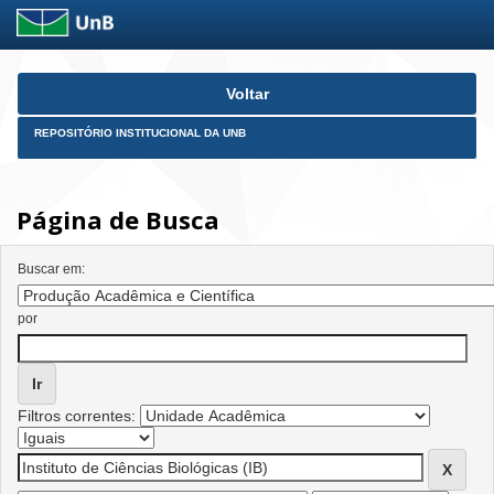
Skip
Voltar
navigation
REPOSITÓRIO INSTITUCIONAL DA UNB
Página de Busca
Buscar em:
por
Filtros correntes: