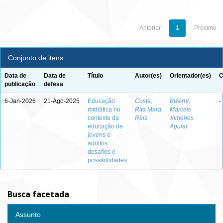
Anterior
1
Próximo
Conjunto de itens:
Data de
Data de
Título
Autor(es)
Orientador(es)
C
publicação
defesa
6-Jan-2026
21-Ago-2025
Educação
Costa,
Bizerril,
-
midiática no
Rita Mara
Marcelo
contexto da
Reis
Ximenes
educação de
Aguiar
jovens e
adultos :
desafios e
possibilidades
Busca facetada
Assunto