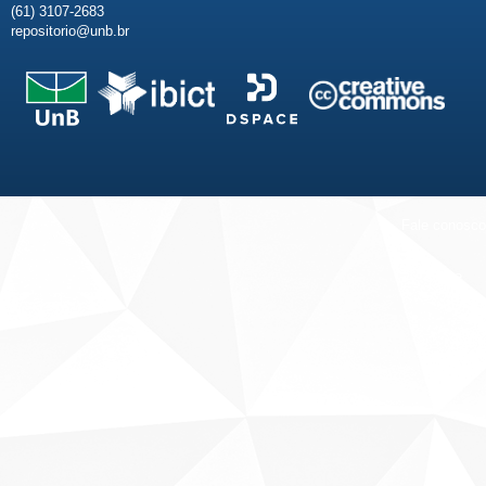
(61) 3107-2683
repositorio@unb.br
Fale conosco
Sobre