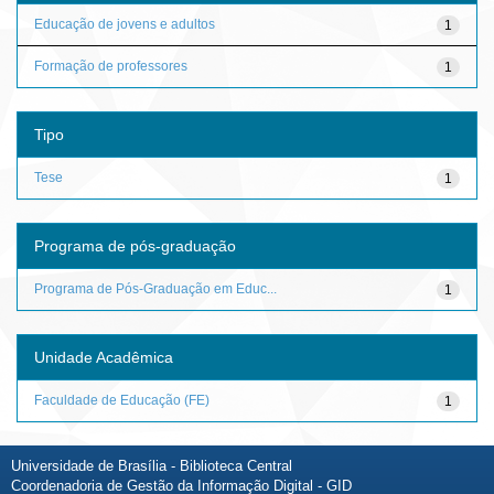
Educação de jovens e adultos
1
Formação de professores
1
Tipo
Tese
1
Programa de pós-graduação
Programa de Pós-Graduação em Educ...
1
Unidade Acadêmica
Faculdade de Educação (FE)
1
Universidade de Brasília - Biblioteca Central
Coordenadoria de Gestão da Informação Digital - GID