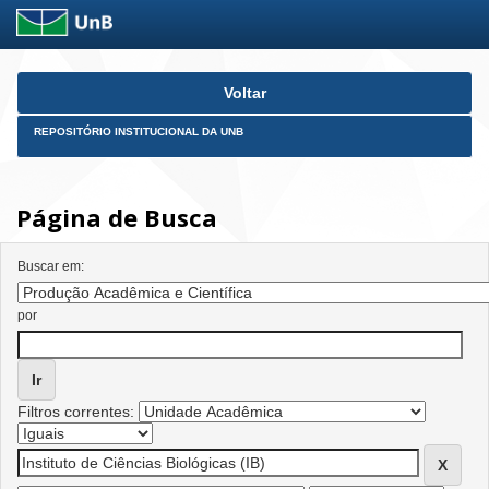
Skip
Voltar
navigation
REPOSITÓRIO INSTITUCIONAL DA UNB
Página de Busca
Buscar em:
por
Filtros correntes: