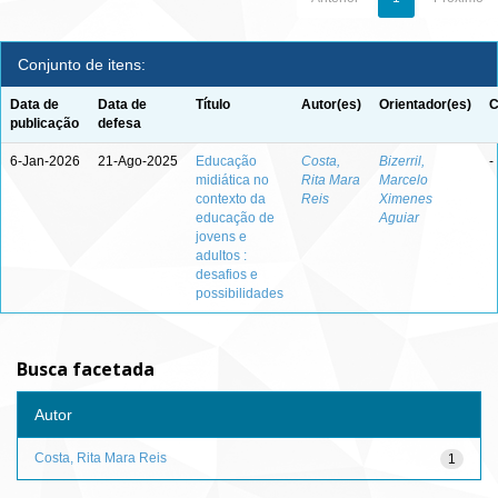
Conjunto de itens:
Data de
Data de
Título
Autor(es)
Orientador(es)
C
publicação
defesa
6-Jan-2026
21-Ago-2025
Educação
Costa,
Bizerril,
-
midiática no
Rita Mara
Marcelo
contexto da
Reis
Ximenes
educação de
Aguiar
jovens e
adultos :
desafios e
possibilidades
Busca facetada
Autor
Costa, Rita Mara Reis
1