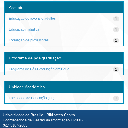
Assunto
Educação de jovens e adultos
1
Educação midiática
1
Formação de professores
1
Programa de pós-graduação
Programa de Pós-Graduação em Educ...
1
Unidade Acadêmica
Faculdade de Educação (FE)
1
Universidade de Brasília - Biblioteca Central
Coordenadoria de Gestão da Informação Digital - GID
(61) 3107-2683