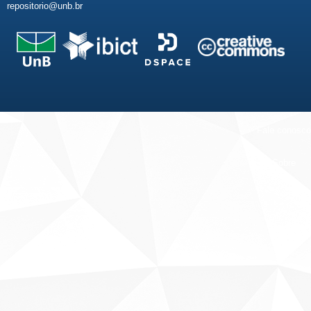
repositorio@unb.br
Fale conosco
Sobre