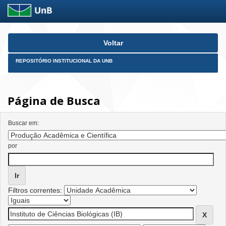
Skip
Voltar
navigation
REPOSITÓRIO INSTITUCIONAL DA UNB
Página de Busca
Buscar em:
por
Filtros correntes: