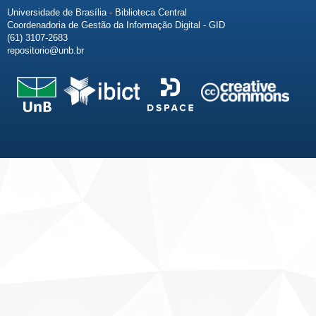
Universidade de Brasília - Biblioteca Central
Coordenadoria de Gestão da Informação Digital - GID
(61) 3107-2683
repositorio@unb.br
Fale conosco
Sobre