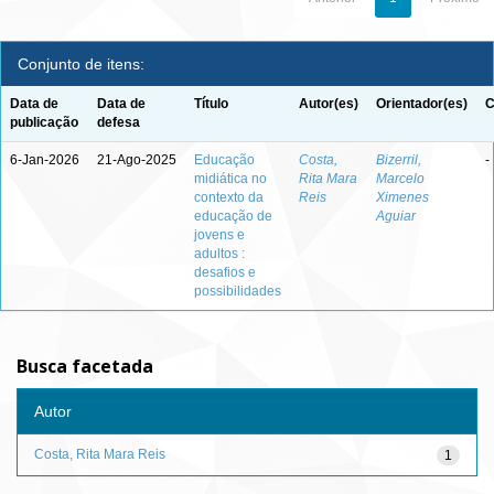
Conjunto de itens:
Data de
Data de
Título
Autor(es)
Orientador(es)
C
publicação
defesa
6-Jan-2026
21-Ago-2025
Educação
Costa,
Bizerril,
-
midiática no
Rita Mara
Marcelo
contexto da
Reis
Ximenes
educação de
Aguiar
jovens e
adultos :
desafios e
possibilidades
Busca facetada
Autor
Costa, Rita Mara Reis
1