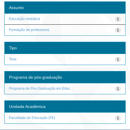
Assunto
Educação midiática
1
Formação de professores
1
Tipo
Tese
1
Programa de pós-graduação
Programa de Pós-Graduação em Educ...
1
Unidade Acadêmica
Faculdade de Educação (FE)
1