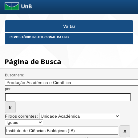
Skip
Voltar
navigation
REPOSITÓRIO INSTITUCIONAL DA UNB
Página de Busca
Buscar em:
por
Filtros correntes: