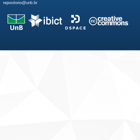
repositorio@unb.br
Fale conosco
Sobre