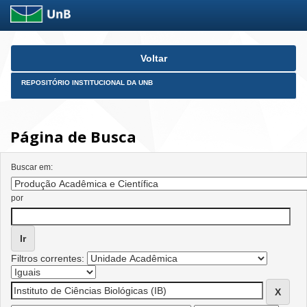
Skip
Voltar
navigation
REPOSITÓRIO INSTITUCIONAL DA UNB
Página de Busca
Buscar em:
por
Filtros correntes: