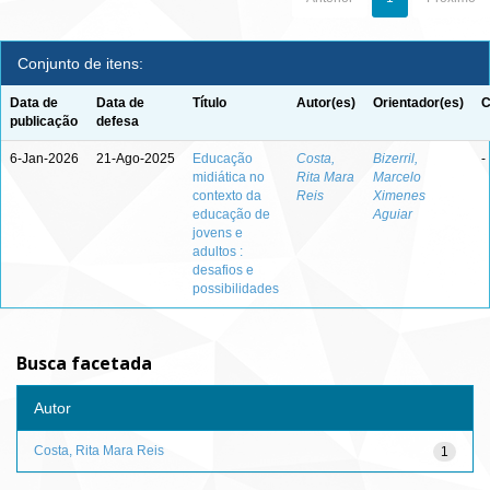
Conjunto de itens:
Data de
Data de
Título
Autor(es)
Orientador(es)
C
publicação
defesa
6-Jan-2026
21-Ago-2025
Educação
Costa,
Bizerril,
-
midiática no
Rita Mara
Marcelo
contexto da
Reis
Ximenes
educação de
Aguiar
jovens e
adultos :
desafios e
possibilidades
Busca facetada
Autor
Costa, Rita Mara Reis
1