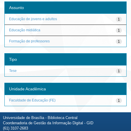
Assunto
Educação de jovens e adultos
1
Educação midiática
1
Formação de professores
1
Tipo
Tese
1
Unidade Acadêmica
Faculdade de Educação (FE)
1
Universidade de Brasília - Biblioteca Central
Coordenadoria de Gestão da Informação Digital - GID
(61) 3107-2683