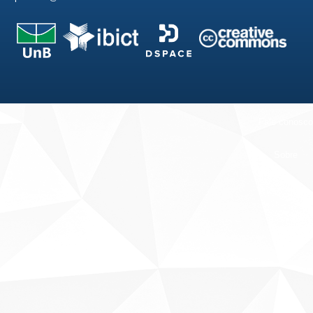
Fale conosco
Sobre