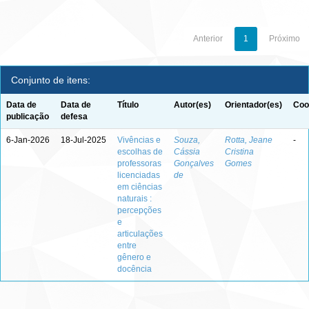
Anterior
1
Próximo
Conjunto de itens:
Data de
Data de
Título
Autor(es)
Orientador(es)
Coo
publicação
defesa
6-Jan-2026
18-Jul-2025
Vivências e
Souza,
Rotta, Jeane
-
escolhas de
Cássia
Cristina
professoras
Gonçalves
Gomes
licenciadas
de
em ciências
naturais :
percepções
e
articulações
entre
gênero e
docência