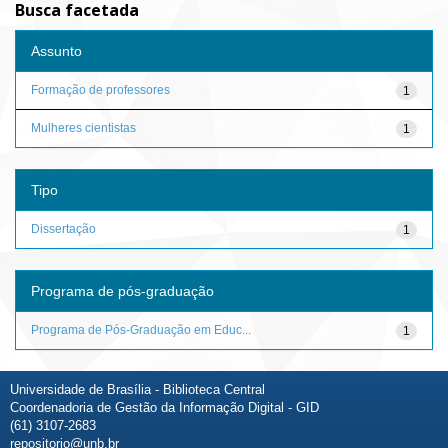
Busca facetada
Assunto
Formação de professores
1
Mulheres cientistas
1
Tipo
Dissertação
1
Programa de pós-graduação
Programa de Pós-Graduação em Educ...
1
Universidade de Brasília - Biblioteca Central
Coordenadoria de Gestão da Informação Digital - GID
(61) 3107-2683
repositorio@unb.br