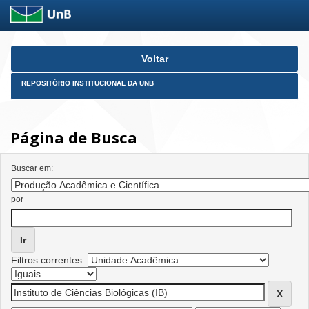
Skip
Voltar
navigation
REPOSITÓRIO INSTITUCIONAL DA UNB
Página de Busca
Buscar em:
por
Filtros correntes: