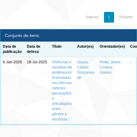
Anterior
1
Próximo
Conjunto de itens:
Data de
Data de
Título
Autor(es)
Orientador(es)
Coo
publicação
defesa
6-Jan-2026
18-Jul-2025
Vivências e
Souza,
Rotta, Jeane
-
escolhas de
Cássia
Cristina
professoras
Gonçalves
Gomes
licenciadas
de
em ciências
naturais :
percepções
e
articulações
entre
gênero e
docência