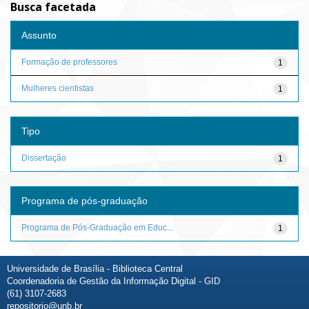
Busca facetada
Assunto
Formação de professores
1
Mulheres cientistas
1
Tipo
Dissertação
1
Programa de pós-graduação
Programa de Pós-Graduação em Educ...
1
Universidade de Brasília - Biblioteca Central
Coordenadoria de Gestão da Informação Digital - GID
(61) 3107-2683
repositorio@unb.br