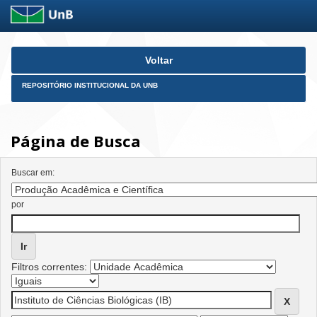
Skip
Voltar
navigation
REPOSITÓRIO INSTITUCIONAL DA UNB
Página de Busca
Buscar em:
por
Filtros correntes: