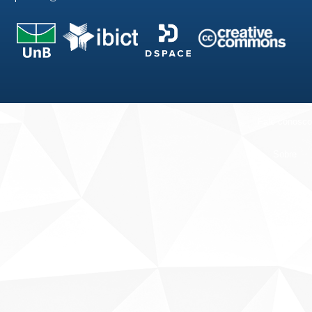
Fale conosco
Sobre