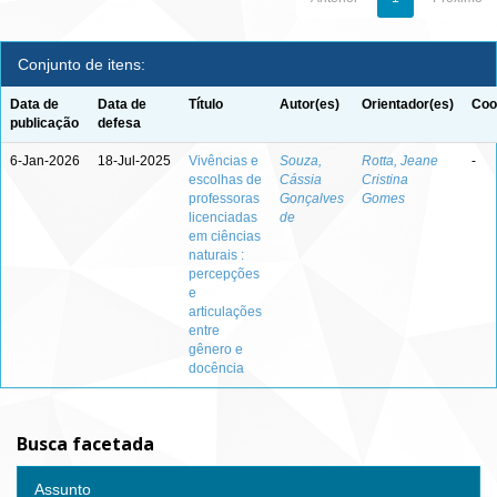
Conjunto de itens:
Data de
Data de
Título
Autor(es)
Orientador(es)
Coo
publicação
defesa
6-Jan-2026
18-Jul-2025
Vivências e
Souza,
Rotta, Jeane
-
escolhas de
Cássia
Cristina
professoras
Gonçalves
Gomes
licenciadas
de
em ciências
naturais :
percepções
e
articulações
entre
gênero e
docência
Busca facetada
Assunto