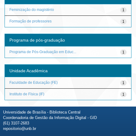
Feminização do magistério
1
Formação de professores
1
Programa de pós-graduação
Programa de Pós-Graduação em Educ...
1
Unidade Acadêmica
Faculdade de Educação (FE)
1
Instituto de Física (IF)
1
Universidade de Brasília - Biblioteca Central
Coordenadoria de Gestão da Informação Digital - GID
(61) 3107-2683
repositorio@unb.br