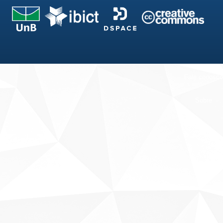
Fale conosco
Sobre