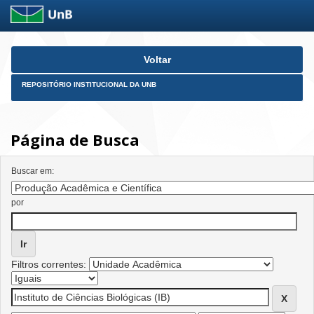
Skip
Voltar
navigation
REPOSITÓRIO INSTITUCIONAL DA UNB
Página de Busca
Buscar em:
por
Filtros correntes: