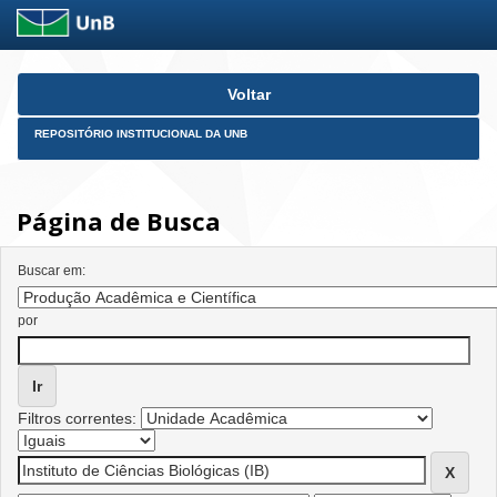
Skip
Voltar
navigation
REPOSITÓRIO INSTITUCIONAL DA UNB
Página de Busca
Buscar em:
por
Filtros correntes: