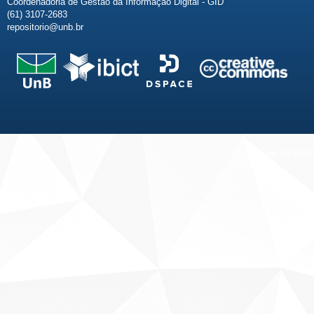
Coordenadoria de Gestão da Informação Digital - GID
(61) 3107-2683
repositorio@unb.br
Fale conosco
Sobre