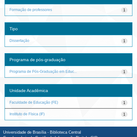
Formação de professores
1
Tipo
Dissertação
1
Programa de pós-graduação
Programa de Pós-Graduação em Educ...
1
Unidade Acadêmica
Faculdade de Educação (FE)
1
Instituto de Física (IF)
1
Universidade de Brasília - Biblioteca Central