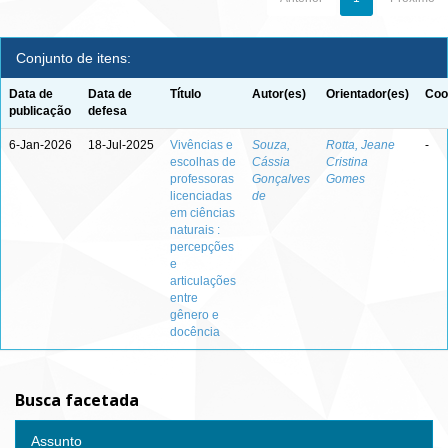
Conjunto de itens:
Data de
Data de
Título
Autor(es)
Orientador(es)
Coo
publicação
defesa
6-Jan-2026
18-Jul-2025
Vivências e
Souza,
Rotta, Jeane
-
escolhas de
Cássia
Cristina
professoras
Gonçalves
Gomes
licenciadas
de
em ciências
naturais :
percepções
e
articulações
entre
gênero e
docência
Busca facetada
Assunto