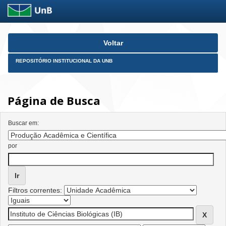
Skip
Voltar
navigation
REPOSITÓRIO INSTITUCIONAL DA UNB
Página de Busca
Buscar em:
por
Filtros correntes: