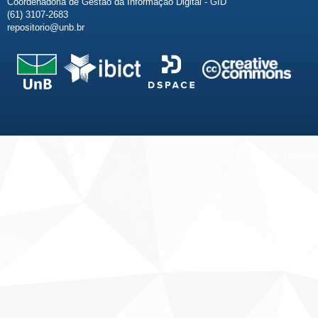
Coordenadoria de Gestão da Informação Digital - GID
(61) 3107-2683
repositorio@unb.br
Fale conosco
Sobre