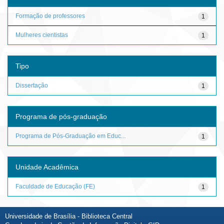
Formação de professores
1
Mulheres cientistas
1
Tipo
Dissertação
1
Programa de pós-graduação
Programa de Pós-Graduação em Educ...
1
Unidade Acadêmica
Faculdade de Educação (FE)
1
Universidade de Brasília - Biblioteca Central