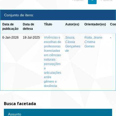
Conjunto de itens:
Data de
Data de
Título
Autor(es)
Orientador(es)
Coo
publicação
defesa
6-Jan-2026
18-Jul-2025
Vivências e
Souza,
Rotta, Jeane
-
escolhas de
Cássia
Cristina
professoras
Gonçalves
Gomes
licenciadas
de
em ciências
naturais :
percepções
e
articulações
entre
gênero e
docência
Busca facetada
Assunto