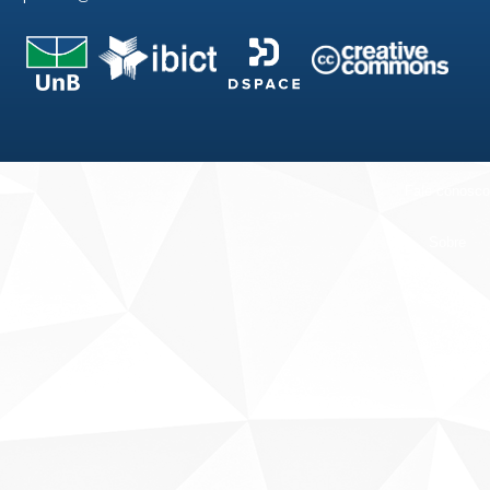
Fale conosco
Sobre