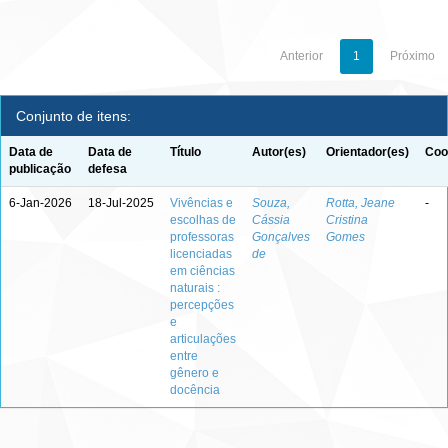
Anterior
1
Próximo
Conjunto de itens:
Data de
Data de
Título
Autor(es)
Orientador(es)
Coo
publicação
defesa
6-Jan-2026
18-Jul-2025
Vivências e
Souza,
Rotta, Jeane
-
escolhas de
Cássia
Cristina
professoras
Gonçalves
Gomes
licenciadas
de
em ciências
naturais :
percepções
e
articulações
entre
gênero e
docência