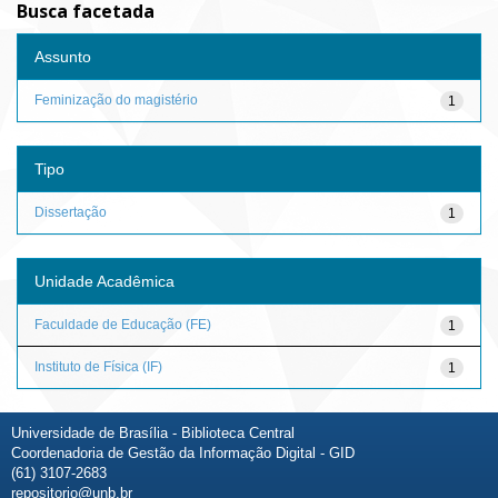
Busca facetada
Assunto
Feminização do magistério
1
Tipo
Dissertação
1
Unidade Acadêmica
Faculdade de Educação (FE)
1
Instituto de Física (IF)
1
Universidade de Brasília - Biblioteca Central
Coordenadoria de Gestão da Informação Digital - GID
(61) 3107-2683
repositorio@unb.br