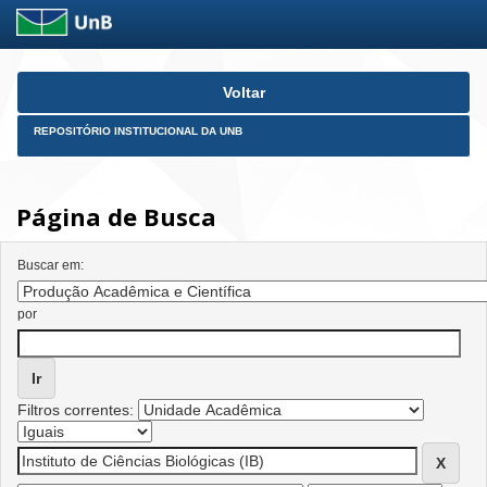
Skip
Voltar
navigation
REPOSITÓRIO INSTITUCIONAL DA UNB
Página de Busca
Buscar em:
por
Filtros correntes: