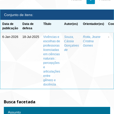
Conjunto de itens:
Data de
Data de
Título
Autor(es)
Orientador(es)
Coo
publicação
defesa
6-Jan-2026
18-Jul-2025
Vivências e
Souza,
Rotta, Jeane
-
escolhas de
Cássia
Cristina
professoras
Gonçalves
Gomes
licenciadas
de
em ciências
naturais :
percepções
e
articulações
entre
gênero e
docência
Busca facetada
Assunto