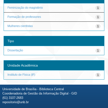
Feminização do magistério
1
Formação de professores
1
Mulheres cientistas
1
Tipo
Dissertação
1
Unidade Acadêmica
Instituto de Física (IF)
1
Universidade de Brasília - Biblioteca Central
Coordenadoria de Gestão da Informação Digital - GID
(61) 3107-2683
repositorio@unb.br