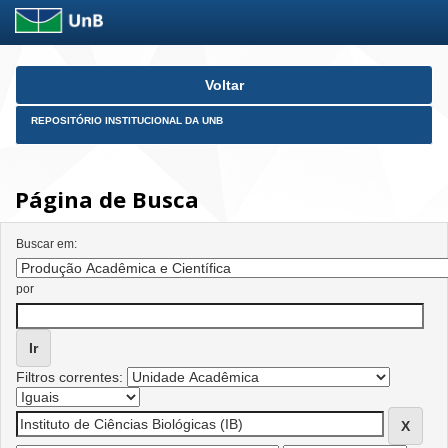
Skip
Voltar
navigation
REPOSITÓRIO INSTITUCIONAL DA UNB
Página de Busca
Buscar em:
por
Filtros correntes: