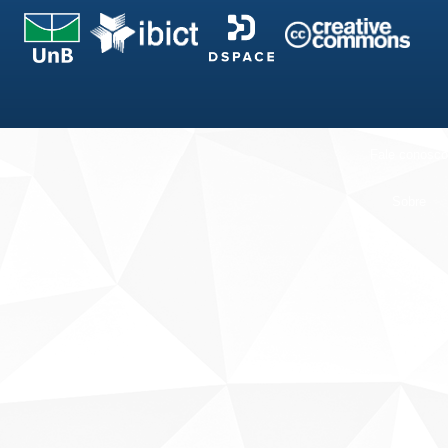
Fale conosco
Sobre