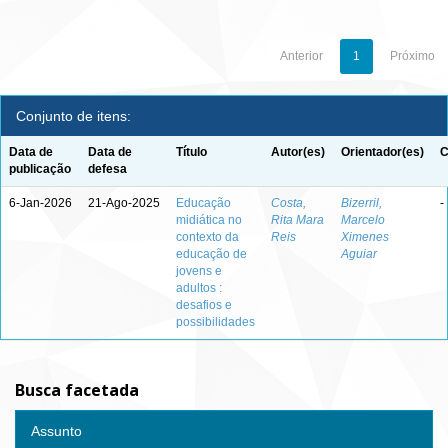
Anterior
1
Próximo
Conjunto de itens:
Data de
Data de
Título
Autor(es)
Orientador(es)
C
publicação
defesa
6-Jan-2026
21-Ago-2025
Educação
Costa,
Bizerril,
-
midiática no
Rita Mara
Marcelo
contexto da
Reis
Ximenes
educação de
Aguiar
jovens e
adultos :
desafios e
possibilidades
Busca facetada
Assunto