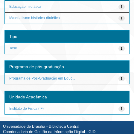
Educação midiática
1
Materialismo histórico-dialético
1
Tipo
Tese
1
Programa de pós-graduação
Programa de Pós-Graduação em Educ...
1
Unidade Acadêmica
Instituto de Física (IF)
1
Universidade de Brasília - Biblioteca Central
Coordenadoria de Gestão da Informação Digital - GID