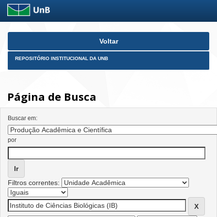
Skip
Voltar
navigation
REPOSITÓRIO INSTITUCIONAL DA UNB
Página de Busca
Buscar em:
por
Filtros correntes: