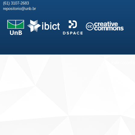
(61) 3107-2683
repositorio@unb.br
Fale conosco
Sobre