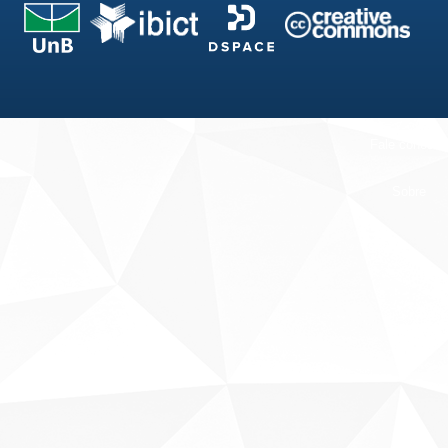
Fale conosco
Sobre