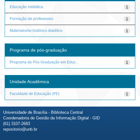
Educação midiática
1
Formação de professores
1
Materialismo histórico-dialético
1
Programa de pós-graduação
Programa de Pós-Graduação em Educ...
1
Unidade Acadêmica
Faculdade de Educação (FE)
1
Universidade de Brasília - Biblioteca Central
Coordenadoria de Gestão da Informação Digital - GID
(61) 3107-2683
repositorio@unb.br