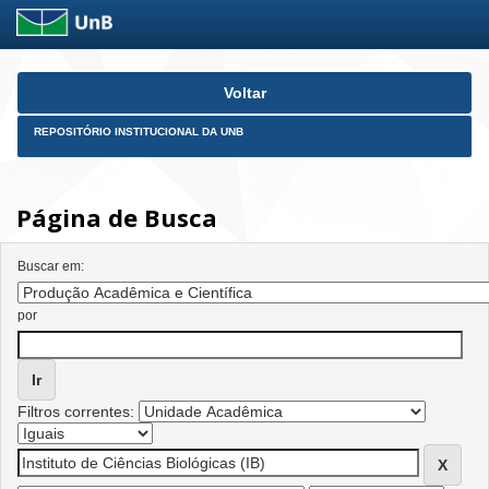
Skip
Voltar
navigation
REPOSITÓRIO INSTITUCIONAL DA UNB
Página de Busca
Buscar em:
por
Filtros correntes: