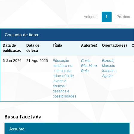
Anterior
1
Próximo
Conjunto de itens:
Data de
Data de
Título
Autor(es)
Orientador(es)
C
publicação
defesa
6-Jan-2026
21-Ago-2025
Educação
Costa,
Bizerril,
-
midiática no
Rita Mara
Marcelo
contexto da
Reis
Ximenes
educação de
Aguiar
jovens e
adultos :
desafios e
possibilidades
Busca facetada
Assunto