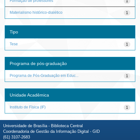
Formação de professores
1
Materialismo histórico-dialético
1
Tipo
Tese
1
Programa de pós-graduação
Programa de Pós-Graduação em Educ...
1
Unidade Acadêmica
Instituto de Física (IF)
1
Universidade de Brasília - Biblioteca Central
Coordenadoria de Gestão da Informação Digital - GID
(61) 3107-2683