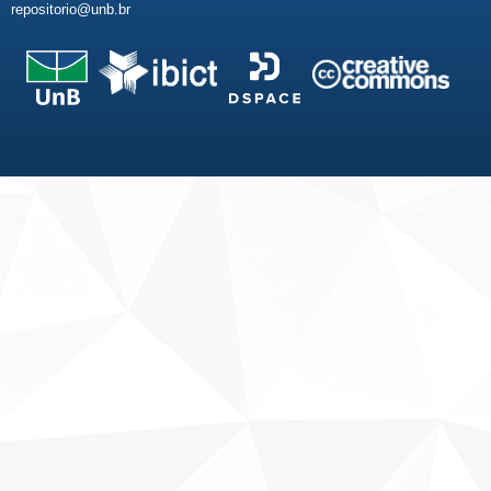
repositorio@unb.br
Fale conosco
Sobre