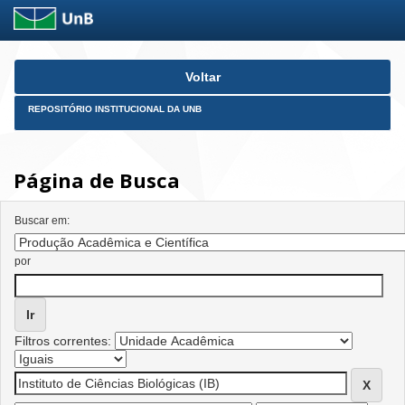
Skip
Voltar
navigation
REPOSITÓRIO INSTITUCIONAL DA UNB
Página de Busca
Buscar em:
por
Filtros correntes: