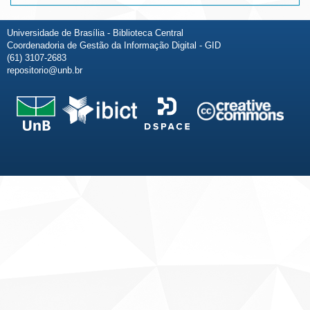
Universidade de Brasília - Biblioteca Central
Coordenadoria de Gestão da Informação Digital - GID
(61) 3107-2683
repositorio@unb.br
Fale conosco
Sobre