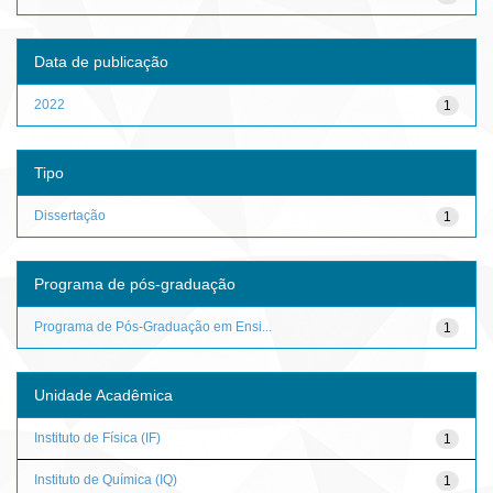
Data de publicação
2022
1
Tipo
Dissertação
1
Programa de pós-graduação
Programa de Pós-Graduação em Ensi...
1
Unidade Acadêmica
Instituto de Física (IF)
1
Instituto de Química (IQ)
1