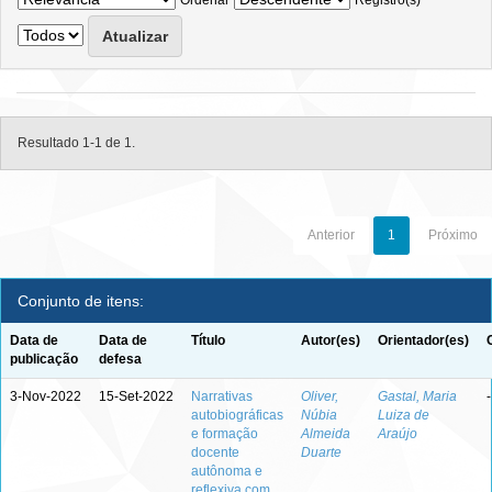
Ordenar
Registro(s)
Resultado 1-1 de 1.
Anterior
1
Próximo
Conjunto de itens:
Data de
Data de
Título
Autor(es)
Orientador(es)
publicação
defesa
3-Nov-2022
15-Set-2022
Narrativas
Oliver,
Gastal, Maria
-
autobiográficas
Núbia
Luiza de
e formação
Almeida
Araújo
docente
Duarte
autônoma e
reflexiva com