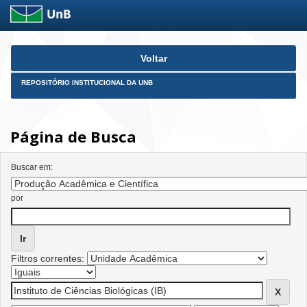
Skip
Voltar
navigation
REPOSITÓRIO INSTITUCIONAL DA UNB
Página de Busca
Buscar em:
por
Filtros correntes: