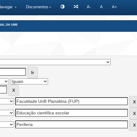
Navegar
Documentos
A-
A
A+
NAL DA UNB