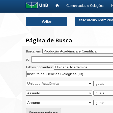
Comunidades e Coleções
Skip
REPOSITÓRIO INSTITUCIO
Voltar
navigation
Página de Busca
Buscar em:
por
Filtros correntes:
Retornar valores