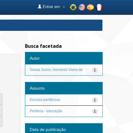
Entrar em:
Busca facetada
Autor
Sousa Junior, Herminio Vieira de
1
Assunto
Escolas periféricas
1
Periferia - educação
1
Data de publicação