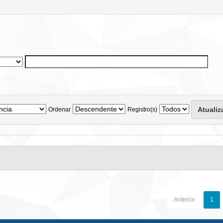
Ordenar
Registro(s)
Anterior
1