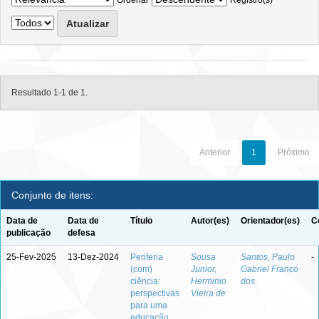
Ordenar
Registro(s)
Resultado 1-1 de 1.
Anterior
1
Próximo
Conjunto de itens:
Data de
Data de
Título
Autor(es)
Orientador(es)
C
publicação
defesa
25-Fev-2025
13-Dez-2024
Periferia
Sousa
Santos, Paulo
-
(com)
Junior,
Gabriel Franco
ciência:
Herminio
dos
perspectivas
Vieira de
para uma
educação