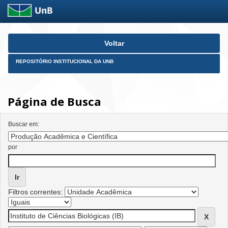
Skip
Voltar
navigation
REPOSITÓRIO INSTITUCIONAL DA UNB
Página de Busca
Buscar em:
por
Filtros correntes: