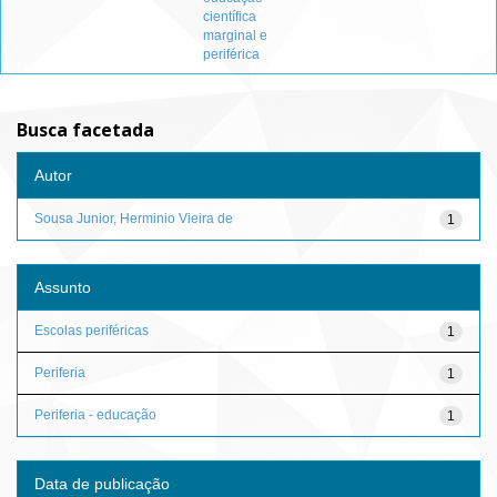
científica
marginal e
periférica
Busca facetada
Autor
Sousa Junior, Herminio Vieira de
1
Assunto
Escolas periféricas
1
Periferia
1
Periferia - educação
1
Data de publicação