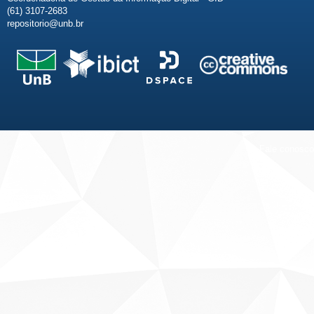
(61) 3107-2683
repositorio@unb.br
Fale conosco
Sobre