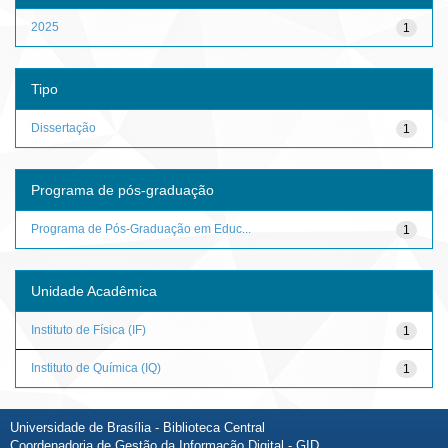
2025
1
Tipo
Dissertação
1
Programa de pós-graduação
Programa de Pós-Graduação em Educ...
1
Unidade Acadêmica
Instituto de Física (IF)
1
Instituto de Química (IQ)
1
Universidade de Brasília - Biblioteca Central
Coordenadoria de Gestão da Informação Digital - GID