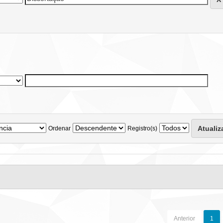
Ordenar
Registro(s)
Anterior
1