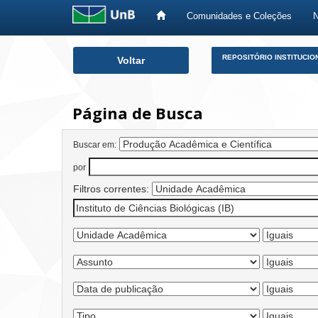
Comunidades e Coleções
Skip
REPOSITÓRIO INSTITUCIO
Voltar
navigation
Página de Busca
Buscar em:
por
Filtros correntes: