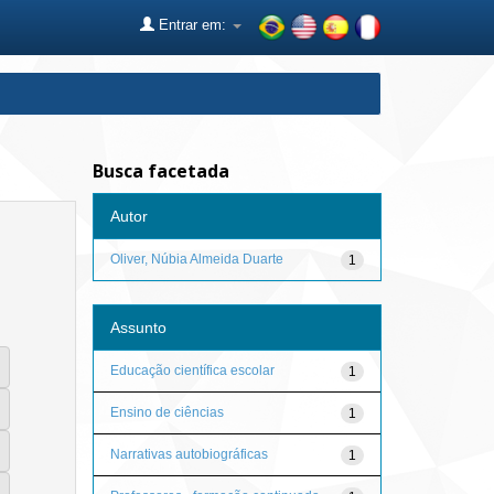
Entrar em:
Busca facetada
Autor
Oliver, Núbia Almeida Duarte
1
Assunto
Educação científica escolar
1
Ensino de ciências
1
Narrativas autobiográficas
1