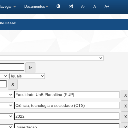
Navegar
Documentos
A-
A
A+
NAL DA UNB