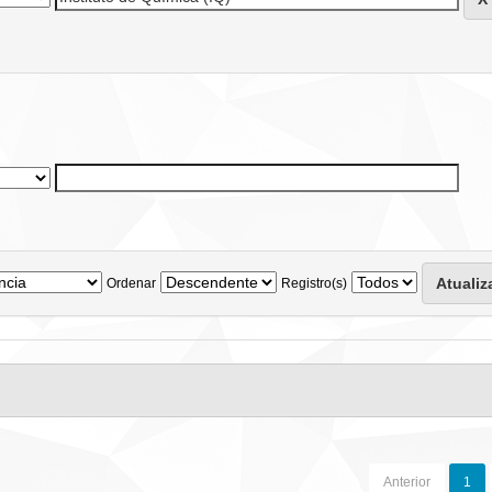
Ordenar
Registro(s)
Anterior
1