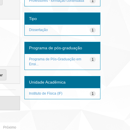
Professores - formação continuada
1
Tipo
Dissertação
1
Programa de pós-graduação
Programa de Pós-Graduação em
1
Ensi...
Unidade Acadêmica
Instituto de Física (IF)
1
Próximo