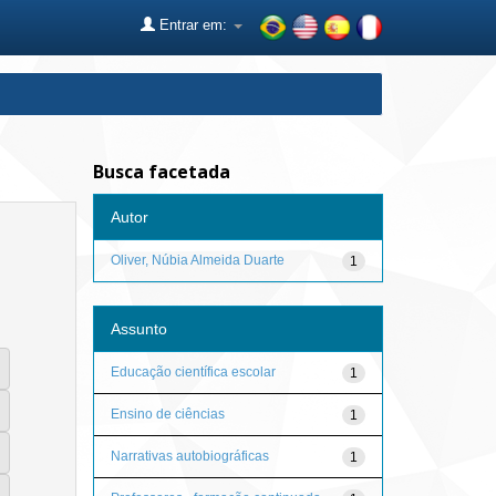
Entrar em:
Busca facetada
Autor
Oliver, Núbia Almeida Duarte
1
Assunto
Educação científica escolar
1
Ensino de ciências
1
Narrativas autobiográficas
1