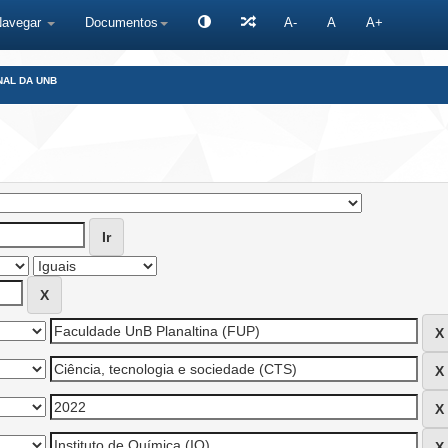
Navegar
Documentos
A-
A
A+
NAL DA UNB