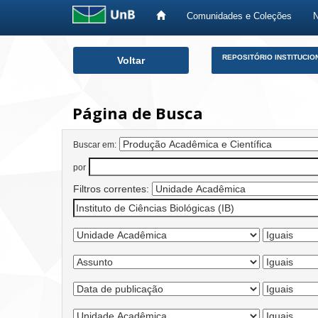
Comunidades e Coleções
Skip
REPOSITÓRIO INSTITUCIO
Voltar
navigation
Página de Busca
Buscar em:
por
Filtros correntes: