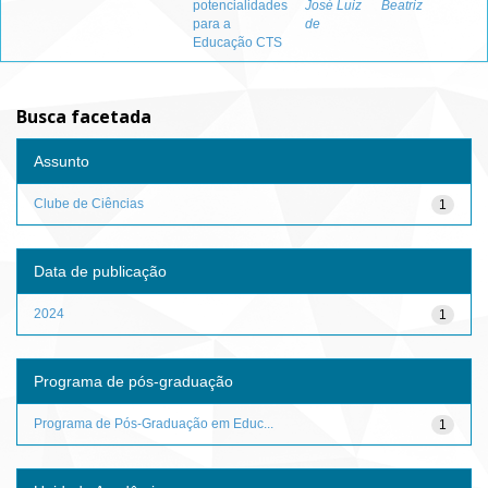
potencialidades
José Luiz
Beatriz
para a
de
Educação CTS
Busca facetada
Assunto
Clube de Ciências
1
Data de publicação
2024
1
Programa de pós-graduação
Programa de Pós-Graduação em Educ...
1