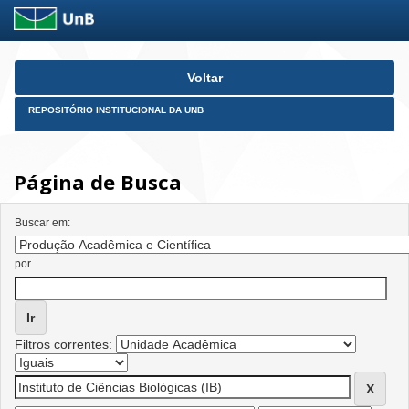
Skip
Voltar
navigation
REPOSITÓRIO INSTITUCIONAL DA UNB
Página de Busca
Buscar em:
por
Filtros correntes: