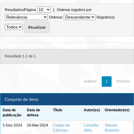
|
Resultados/Página
Ordenar registros por
Ordenar
Registro(s)
Resultado 1-1 de 1.
Anterior
1
Próximo
Conjunto de itens:
Data de
Data de
Título
Autor(es)
Orientador(es)
publicação
defesa
5-Dez-2024
28-Mar-2024
Clubes de
Carvalho
Strieder,
Ciências :
Filho,
Roseline