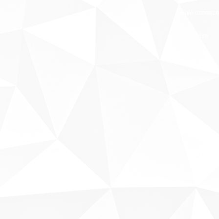
Fale conosco
Sobre