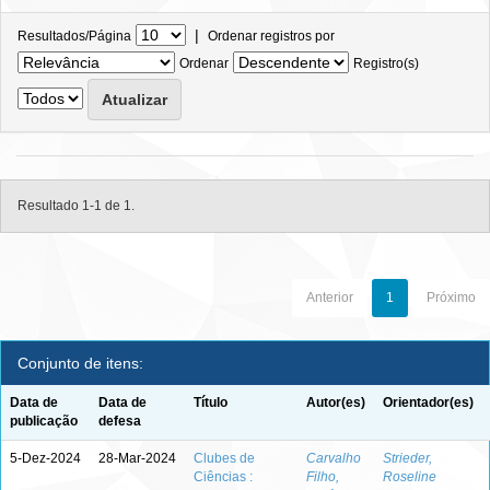
|
Resultados/Página
Ordenar registros por
Ordenar
Registro(s)
Resultado 1-1 de 1.
Anterior
1
Próximo
Conjunto de itens:
Data de
Data de
Título
Autor(es)
Orientador(es)
publicação
defesa
5-Dez-2024
28-Mar-2024
Clubes de
Carvalho
Strieder,
Ciências :
Filho,
Roseline