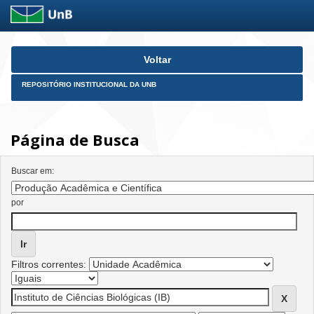
Skip
Voltar
navigation
REPOSITÓRIO INSTITUCIONAL DA UNB
Página de Busca
Buscar em:
por
Filtros correntes: