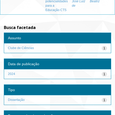
potencialidades
José Luiz
Beatriz
para a
de
Educação CTS
Busca facetada
Assunto
Clube de Ciências
1
Data de publicação
2024
1
Tipo
Dissertação
1