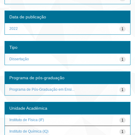
Data de publicação
2022
1
Tipo
Dissertação
1
Programa de pós-graduação
Programa de Pós-Graduação em Ensi...
1
Unidade Acadêmica
Instituto de Física (IF)
1
Instituto de Química (IQ)
1