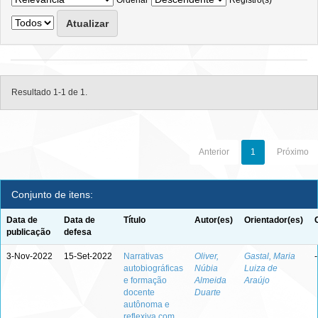
Ordenar
Registro(s)
Resultado 1-1 de 1.
Anterior
1
Próximo
Conjunto de itens:
Data de
Data de
Título
Autor(es)
Orientador(es)
publicação
defesa
3-Nov-2022
15-Set-2022
Narrativas
Oliver,
Gastal, Maria
-
autobiográficas
Núbia
Luiza de
e formação
Almeida
Araújo
docente
Duarte
autônoma e
reflexiva com