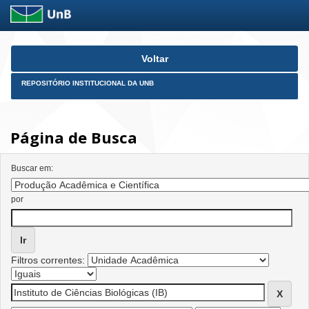
Skip
Voltar
navigation
REPOSITÓRIO INSTITUCIONAL DA UNB
Página de Busca
Buscar em:
por
Filtros correntes: