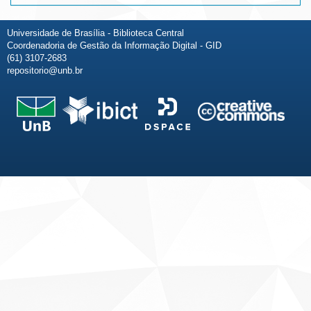
Universidade de Brasília - Biblioteca Central
Coordenadoria de Gestão da Informação Digital - GID
(61) 3107-2683
repositorio@unb.br
Fale conosco
Sobre